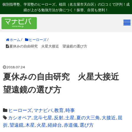
個別指導塾、学習塾のヒーローズ。植田（名古屋市天白区）の口コミで評判！成
績が上がる勉強方法が身につく！振替、自習も便利！
ホーム
/
ヒーローズ
/
夏休みの自由研究 火星大接近 望遠鏡の選び方
2018.07.24
夏休みの自由研究 火星大接近
望遠鏡の選び方
ヒーローズ
,
マナビバ
,
教育
,
時事
カシオペア
,
北斗七星
,
反射
,
土星
,
夏の大三角
,
大接近
,
屈
折
,
望遠鏡
,
木星
,
火星
,
経緯台
,
赤道儀
,
選び方