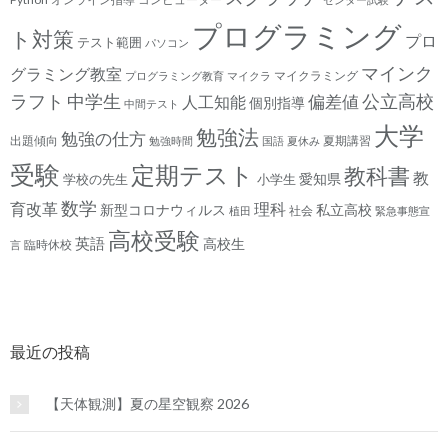
プログラミング
ト対策
プロ
テスト範囲
パソコン
マインク
グラミング教室
マイクラミング
プログラミング教育
マイクラ
ラフト
中学生
公立高校
人工知能
偏差値
個別指導
中間テスト
大学
勉強法
勉強の仕方
出題傾向
夏期講習
勉強時間
国語
夏休み
受験
定期テスト
教科書
教
愛知県
学校の先生
小学生
数学
育改革
理科
新型コロナウィルス
私立高校
社会
植田
緊急事態宣
高校受験
英語
高校生
臨時休校
言
最近の投稿
【天体観測】夏の星空観察 2026