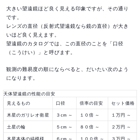
大きい望遠鏡ほど良く見える印象ですが、その通り
です。
レンズの直径（反射式望遠鏡なら鏡の直径）が大き
いほど良く見えます。
望遠鏡のカタログでは、この直径のことを「口径
（こうけい）」と呼びます。
観測の難易度の順にならべると、だいたい次のよう
になります。
天体望遠鏡の性能の目安
見えるもの
口径
倍率の目安
セット価格
木星のガリレオ衛星
３cm ～
１０倍 ～
１万円 ～
土星の輪
５cm ～
８０倍 ～
２万円 ～
木星本体の縞模様
６cm ～
１００倍 ～
３万円 ～