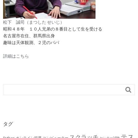
松下 誠司（まつした せいじ）
昭和４８年 １０人兄弟の８番目として生を受ける
名古屋市在住、群馬県出身
趣味は天体観測、２児のパパ
詳細はこちら

タグ
テス
スクラッチ
Python
オンライン指導
コンピューター
センター試験