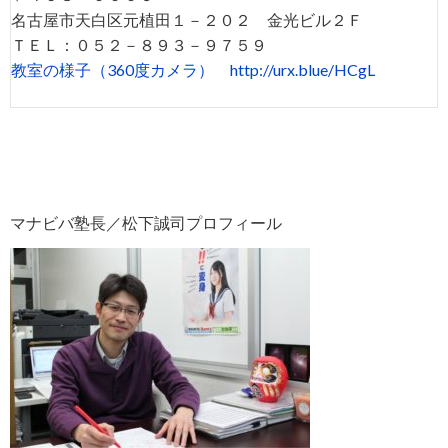
名古屋市天白区元植田１－２０２ 金光ビル２Ｆ
ＴＥＬ：０５２－８９３－９７５９
教室の様子（360度カメラ）
http://urx.blue/HCgL
マナビバ塾長／松下誠司プロフィール