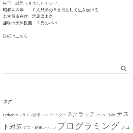
松下 誠司（まつした せいじ）
昭和４８年 １０人兄弟の８番目として生を受ける
名古屋市在住、群馬県出身
趣味は天体観測、２児のパパ
詳細はこちら

タグ
テス
スクラッチ
Python
オンライン指導
コンピューター
センター試験
プログラミング
ト対策
プロ
テスト範囲
パソコン