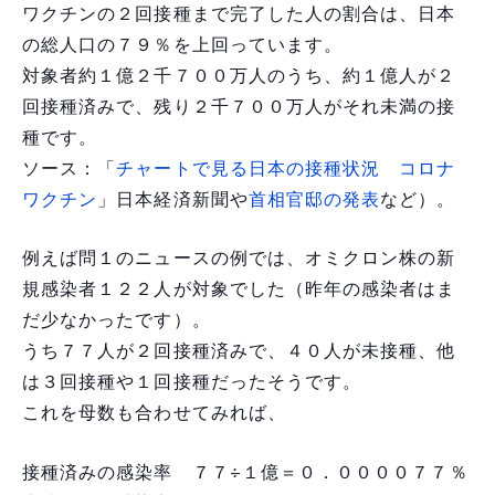
ワクチンの２回接種まで完了した人の割合は、日本
の総人口の７９％を上回っています。
対象者約１億２千７００万人のうち、約１億人が２
回接種済みで、残り２千７００万人がそれ未満の接
種です。
ソース：「
チャートで見る日本の接種状況 コロナ
ワクチン
」日本経済新聞や
首相官邸の発表
など）。
例えば問１のニュースの例では、オミクロン株の新
規感染者１２２人が対象でした（昨年の感染者はま
だ少なかったです）。
うち７７人が２回接種済みで、４０人が未接種、他
は３回接種や１回接種だったそうです。
これを母数も合わせてみれば、
接種済みの感染率 ７７÷１億＝０．００００７７％