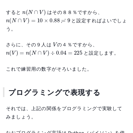
n
(
N
∩
V
)
すると
はその８８％ですから、
n
(
N
∩
V
)
=
10
×
0.88
≓
9
と設定すればよいでしょ
う。
V
さらに、その９人は
の４％ですから、
n
(
V
)
=
n
(
N
∩
V
)
÷
0.04
=
225
と設定します。
これで練習用の数字がそろいました。
プログラミングで表現する
それでは、上記の関係をプログラミングで実験して
みましょう。
なおプログラミング言語は Python（パイソン）を使