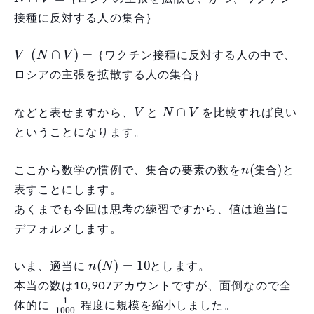
接種に反対する人の集合｝
V
–
(
N
∩
V
)
=
｛ワクチン接種に反対する人の中で、
ロシアの主張を拡散する人の集合｝
V
N
∩
V
などと表せますから、
と
を比較すれば良い
ということになります。
n
合
(
集
)
ここから数学の慣例で、集合の要素の数を
と
集
合
表すことにします。
あくまでも今回は思考の練習ですから、値は適当に
デフォルメします。
n
(
N
)
=
10
いま、適当に
とします。
本当の数は10,907アカウントですが、面倒なので全
1
1000
体的に
程度に規模を縮小しました。