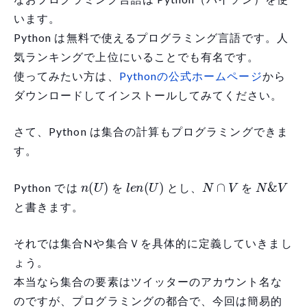
います。
Python は無料で使えるプログラミング言語です。人
気ランキングで上位にいることでも有名です。
使ってみたい方は、
Pythonの公式ホームページ
から
ダウンロードしてインストールしてみてください。
さて、Python は集合の計算もプログラミングできま
す。
n
(
U
)
l
e
n
(
U
)
N
∩
V
N
&
V
Python では
を
とし、
を
と書きます。
それでは集合Nや集合Ｖを具体的に定義していきまし
ょう。
本当なら集合の要素はツイッターのアカウント名な
のですが、プログラミングの都合で、今回は簡易的