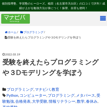
個別指導塾、学習塾のヒーローズ。植田（名古屋市天白区）の口コミで評判！成
績が上がる勉強方法が身につく！振替、自習も便利！
ホーム
/
プログラミング
/
受験を終えたらプログラミングや３Dモデリングを学ぼう
2022.03.19
受験を終えたらプログラミング
や３Dモデリングを学ぼう
プログラミング
,
マナビバ
,
教育
Python
,
コンピューター
,
プログラミング
,
メタバース
,
受
験勉強
,
合格発表
,
大学受験
,
情報リテラシー
,
数学
,
春休み
,