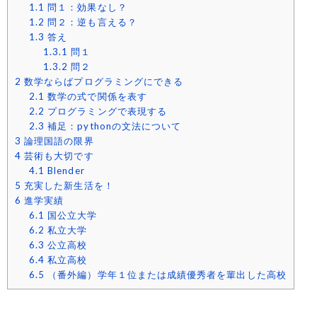
1.1
問１：効果なし？
1.2
問２：逆も言える？
1.3
答え
1.3.1
問１
1.3.2
問２
2
数学ならばプログラミングにできる
2.1
数学の式で関係を表す
2.2
プログラミングで表現する
2.3
補足：pythonの文法について
3
論理国語の限界
4
芸術も大切です
4.1
Blender
5
充実した新生活を！
6
進学実績
6.1
国公立大学
6.2
私立大学
6.3
公立高校
6.4
私立高校
6.5
（番外編）学年１位または成績優秀者を輩出した高校