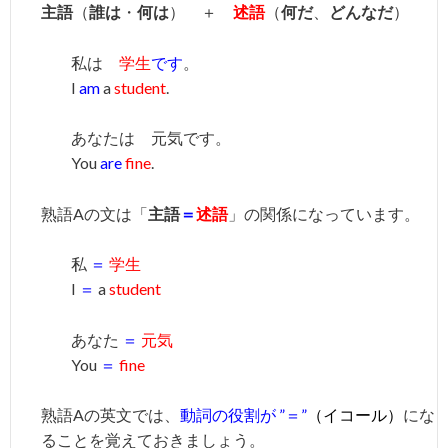
主語
（
誰は
・
何は
） ＋
述語
（
何だ
、
どんなだ
）
私は
学生
です
。
I
am
a
student
.
あなたは 元気です。
You
are
fine
.
熟語Aの文は「
主語
＝
述語
」の関係になっています。
私
＝
学生
I
＝
a
student
あなた
＝
元気
You
＝
fine
熟語Aの英文では、
動詞の役割が ”＝”
（イコール）
にな
ることを覚えておきましょう。