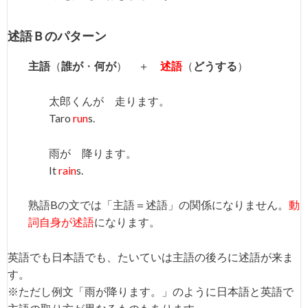
述語Ｂのパターン
主語
（
誰が
・
何が
） ＋
述語
（
どうする
）
太郎くんが 走ります。
Taro
run
s.
雨が 降ります。
It
rain
s.
熟語Bの文では「主語＝述語」の関係になりません。
動
詞自身が述語
になります。
英語でも日本語でも、たいていは主語の後ろに述語が来ま
す。
※ただし例文「雨が降ります。」のように日本語と英語で