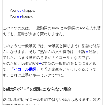
You
look
happy.
You
are
happy.
この２つの文は、一般動詞の look とbe動詞の are を入れ替
えても、意味が大きく変わりません。
このような一般動詞では、be動詞と同じように熟語は述語
Ａになります。そして熟語Ａの文の特徴は「主語
＝
述語」
でした。つまり動詞の意味が「イコール」なのです。
そのため、be動詞やS
V
C文型の一般動詞を１つにまとめ
て、「
イコール動詞
」と呼ぶ先生もいらっしゃるようで
す。これは上手いネ―ミングですね。
be動詞が “＝” の意味にならない場合
逆にbe動詞がイコール動詞ではない場合もあります。次の