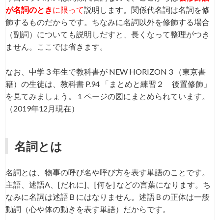
が名詞のとき
に限って
説明します。関係代名詞は名詞を修
飾するものだからです。ちなみに名詞以外を修飾する場合
（副詞）についても説明しだすと、長くなって整理がつき
ません。ここでは省きます。
なお、中学３年生で教科書が NEW HORIZON 3 （東京書
籍）の生徒は、教科書 P.94 「まとめと練習２ 後置修飾」
を見てみましょう。１ページの図にまとめられています。
（2019年12月現在）
名詞とは
名詞とは、物事の呼び名や呼び方を表す単語のことです。
主語、述語A、[だれに]、[何を] などの言葉になります。ち
なみに名詞は述語Ｂにはなりません。述語Ｂの正体は一般
動詞（心や体の動きを表す単語）だからです。