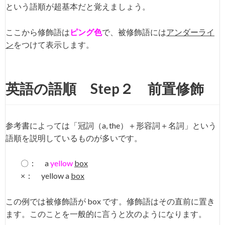
という語順が超基本だと覚えましょう。
ここから修飾語は
ピング色
で、被修飾語には
アンダーライ
ン
をつけて表示します。
英語の語順 Step２ 前置修飾
参考書によっては「冠詞（a, the）＋形容詞＋名詞」という
語順を説明しているものが多いです。
〇： a
yellow
box
×： yellow a
box
この例では被修飾語が box です。修飾語はその直前に置き
ます。このことを一般的に言うと次のようになります。