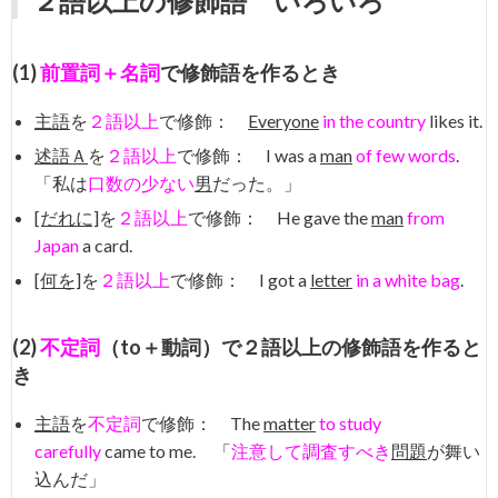
２語以上の修飾語 いろいろ
(1)
前置詞＋名詞
で修飾語を作るとき
主語
を
２語以上
で修飾：
Everyone
in the country
likes it.
述語Ａ
を
２語以上
で修飾： I was a
man
of few words
.
「私は
口数の少ない
男
だった。」
[だれに]
を
２語以上
で修飾： He gave the
man
from
Japan
a card.
[何を]
を
２語以上
で修飾： I got a
letter
in a white bag
.
(2)
不定詞
（to＋動詞）で２語以上の修飾語を作ると
き
主語
を
不定詞
で修飾： The
matter
to study
carefully
came to me. 「
注意して調査すべき
問題
が舞い
込んだ」