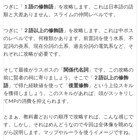
つぎに「
１語の修飾語
」を攻略します。これは日本語の語
順と大差ありません。スライムの仲間レベルです。
つぎに「
２語以上の修飾語
」を攻略します。これは中ボス
のレベルです。何種類かあります。前置詞を使う水系、不
定詞の炎系、現在分詞の土系、過去分詞の電気系など、そ
れぞれに攻略が必要です。
そして最後がラスボスの「
関係代名詞
」です。この攻略の
前に賢者の祠に寄りましょう。そこで「
２語以上の修飾
語
」で得た経験値を使って「
後置修飾
」という上位スキル
を獲得しましょう。このスキルがあれば、頭がスッキリし
てMPの消費を抑えられます。
とまぁ、教科書どおりの順序で攻略すれば、こんな感じで
す。しかし、それはめんどうなので今回は全体像を眺めな
がら説明します。マップやルーラを使うイメージですね。