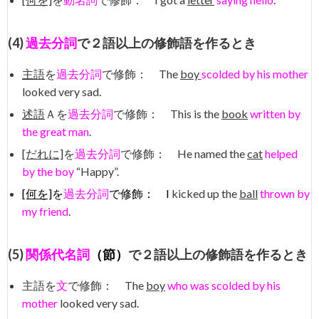
(4)
過去分詞
で２語以上の修飾語を作るとき
主語
を
過去分詞
で修飾： The
boy
scolded by his mother
looked very sad.
述語
Ａを
過去分詞
で修飾： This is the
book
written by
the great man
.
[だれに]
を
過去分詞
で修飾： He named the
cat
helped
by the boy
“Happy”.
[何を]
を
過去分詞
で修飾： I
kicked up the
ball
thrown by
my friend
.
(5)
関係代名詞
（
節
）
で２語以上の修飾語を作るとき
主語を
文
で修飾： The
boy
who was scolded by his
mother
looked very sad.