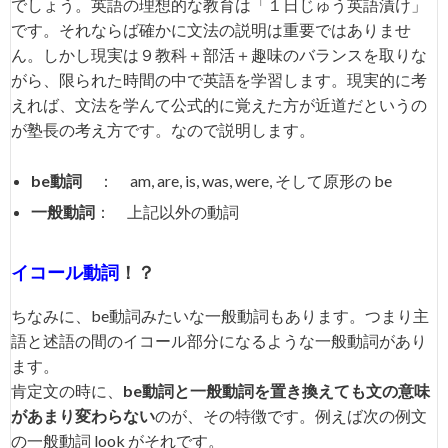
でしょう。英語の理想的な教育は「１日じゅう英語漬け」
です。それならば確かに文法の説明は重要ではありませ
ん。しかし現実は９教科＋部活＋趣味のバランスを取りな
がら、限られた時間の中で英語を学習します。現実的に考
えれば、文法を学んて公式的に覚えた方が近道だというの
が塾長の考え方です。なので説明します。
be動詞
： am, are, is, was, were, そして原形の be
一般動詞
： 上記以外の動詞
イコール動詞
！？
ちなみに、be動詞みたいな一般動詞もあります。つまり主
語と述語の間のイコール部分になるような一般動詞があり
ます。
肯定文の時に、
be動詞と一般動詞を置き換えても文の意味
があまり変わらない
のが、その特徴です。例えば次の例文
の一般動詞 look がそれです。