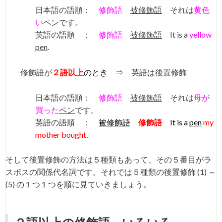
日本語の語順：
修飾語
被修飾語
それは
黄色
い
ペン
です。
英語の語順 ：
修飾語
被修飾語
It is a
yellow
pen
.
修飾語が
２語以上
のとき
⇒ 英語は後置修飾
日本語の語順：
修飾語
被修飾語
それは
母が
買った
ペン
です。
英語の語順 ：
被修飾語
修飾語
It is a
pen
my
mother bought
.
そして後置修飾の方法は５種類もあって、その５番目がラ
スボスの関係代名詞です。それでは５種類の後置修飾 (1) ～
(5) の１つ１つを順に見ていきましょう。