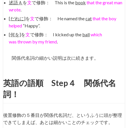
述語Ａ
を
文
で修飾： This is the
book
that the great man
wrote
.
[だれに]
を
文
で修飾： He named the
cat
that the boy
helped
“Happy”.
[何を]
を
文
で修飾： I kicked up the
ball
which
was
thrown by my friend
.
関係代名詞の細かい説明は次に続きます。
英語の語順 Step４ 関係代名
詞！
後置修飾の５番目が関係代名詞だ、というふうに頭が整理
できてしまえば、あとは細かいことのチェックです。