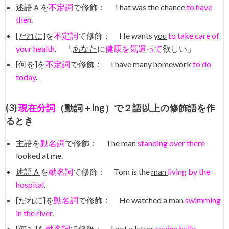
述語Ａ
を
不定詞
で修飾： That was the
chance
to have
then
.
[だれに]
を
不定詞
で修飾： He wants
you
to take care of
your health
. 「
あなた
に
健康を気遣って
欲しい」
[何を]
を
不定詞
で修飾： I have many
homework
to do
today
.
(3)
現在分詞
（動詞＋ing）で２語以上の修飾語を作
るとき
主語
を
動名詞
で修飾： The
man
standing over there
looked at me.
述語Ａ
を
動名詞
で修飾： Tom is the
man
living by the
hospital
.
[だれに]
を
動名詞
で修飾： He watched a
man
swimming
in the river
.
[何を]
を
動名詞
で修飾： I got a
letter
saying hello
.