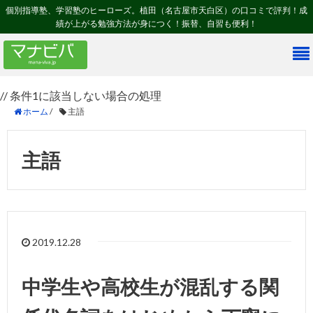
個別指導塾、学習塾のヒーローズ。植田（名古屋市天白区）の口コミで評判！成
績が上がる勉強方法が身につく！振替、自習も便利！
// 条件1に該当しない場合の処理
ホーム
/
主語
主語
2019.12.28
中学生や高校生が混乱する関