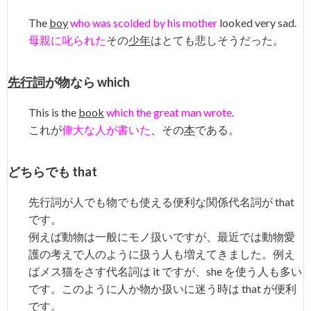
The
boy
who was scolded by his mother
looked very sad.
母親に叱られた
その
少年
はとても悲しそうだった。
先行詞
が物なら which
This is the
book
which the great man wrote
.
これが
偉大な人が書いた
、その
本
である。
どちらでも that
先行詞が人でも物でも使える便利な関係代名詞が that
です。
例えば動物は一般にモノ扱いですが、最近では動物愛
護の考えで人のように扱う人も増えてきました。例え
ばメス猫をさす代名詞は it ですが、she を使う人も多い
です。このように人か物か扱いに迷う時は that が便利
です。