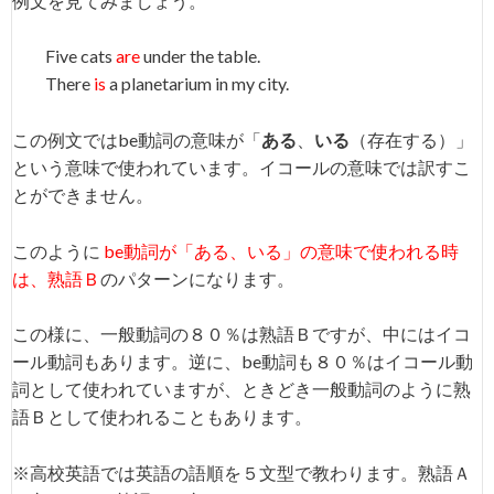
例文を見てみましょう。
Five cats
are
under the table.
There
is
a planetarium in my city.
この例文ではbe動詞の意味が「
ある
、
いる
（存在する）」
という意味で使われています。イコールの意味では訳すこ
とができません。
このように
be動詞が「ある、いる」の意味で使われる時
は、熟語Ｂ
のパターンになります。
この様に、一般動詞の８０％は熟語Ｂですが、中にはイコ
ール動詞もあります。逆に、be動詞も８０％はイコール動
詞として使われていますが、ときどき一般動詞のように熟
語Ｂとして使われることもあります。
※高校英語では英語の語順を５文型で教わります。熟語Ａ