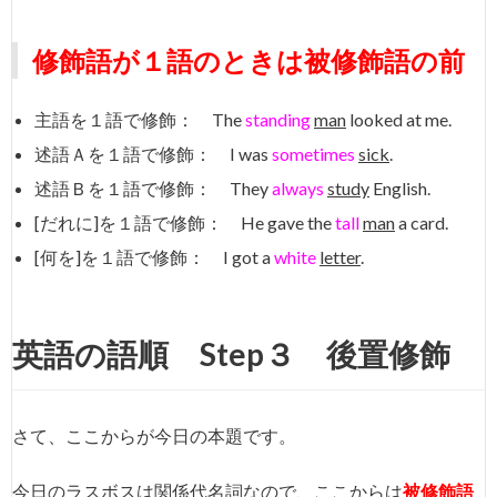
修飾語が１語のときは被修飾語の前
主語を１語で修飾： The
standing
man
looked at me.
述語Ａを１語で修飾： I was
sometimes
sick
.
述語Ｂを１語で修飾： They
always
study
English.
[だれに]を１語で修飾： He gave the
tall
man
a card.
[何を]を１語で修飾： I got a
white
letter
.
英語の語順 Step３ 後置修飾
さて、ここからが今日の本題です。
今日のラスボスは関係代名詞なので、ここからは
被修飾語