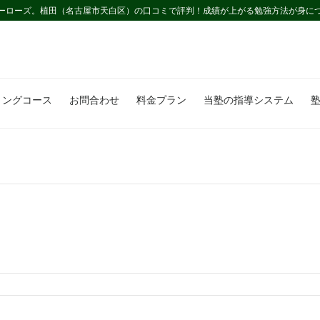
ーローズ。植田（名古屋市天白区）の口コミで評判！成績が上がる勉強方法が身に
ミングコース
お問合わせ
料金プラン
当塾の指導システム