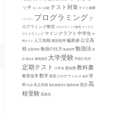
テスト対策
ッチ
テスト範囲
センター試験
プログラミング
プ
パソコン
ログラミング教室
プログラミング教育
マイクラ
マインクラフト
中学生
マイクラミング
中
公立高
人工知能
偏差値
個別指導
間テスト
勉強法
校
勉強の仕方
出題傾向
勉強時間
国
大学受験
学校の先生
夏期講習
語
夏休み
定期テスト
教科書
愛知県
小学生
数学
教育改革
理
新型コロナウィルス
植田
高
科
私立高校
英語
社会
臨時休校
緊急事態宣言
校受験
高校生