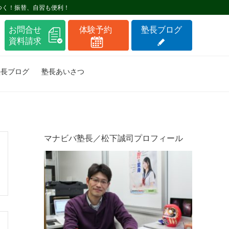
つく！振替、自習も便利！
塾長ブログ
塾長あいさつ
マナビバ塾長／松下誠司プロフィール