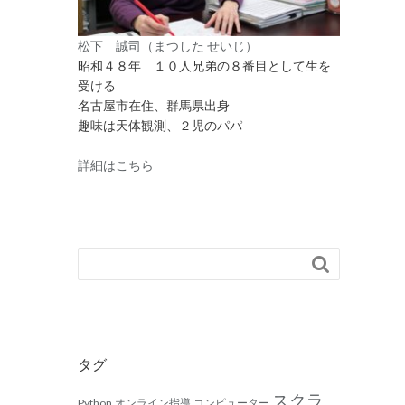
松下 誠司（まつした せいじ）
昭和４８年 １０人兄弟の８番目として生を
受ける
名古屋市在住、群馬県出身
趣味は天体観測、２児のパパ
詳細はこちら

タグ
スクラ
Python
オンライン指導
コンピューター