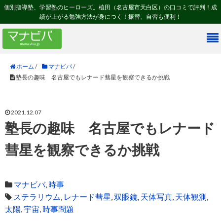
個別指導塾、学習塾のヒーローズ。植田（名古屋市天白区）の口コミで評判！成
績が上がる勉強方法が身につく！振替、自習も便利！
ホーム
/
マナビバ
/
塾長の趣味 名古屋でもレナード彗星を観察できるか挑戦
2021.12.07
塾長の趣味 名古屋でもレナード
彗星を観察できるか挑戦
マナビバ
,
時事
ステラリウム
,
レナード彗星
,
双眼鏡
,
天体写真
,
天体観測
,
太陽
,
宇宙
,
時事問題