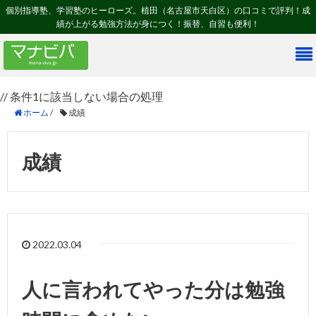
個別指導塾、学習塾のヒーローズ。植田（名古屋市天白区）の口コミで評判！成
績が上がる勉強方法が身につく！振替、自習も便利！
// 条件1に該当しない場合の処理
ホーム
/
成績
成績
2022.03.04
人に言われてやった分は勉強