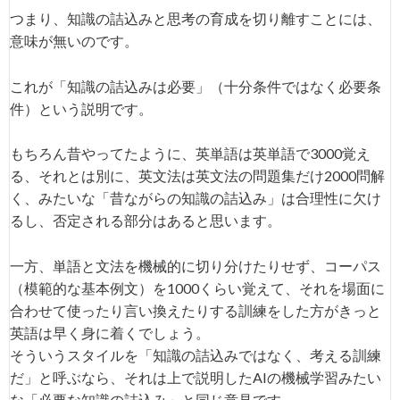
つまり、知識の詰込みと思考の育成を切り離すことには、
意味が無いのです。
これが「知識の詰込みは必要」（十分条件ではなく必要条
件）という説明です。
もちろん昔やってたように、英単語は英単語で3000覚え
る、それとは別に、英文法は英文法の問題集だけ2000問解
く、みたいな「昔ながらの知識の詰込み」は合理性に欠け
るし、否定される部分はあると思います。
一方、単語と文法を機械的に切り分けたりせず、コーパス
（模範的な基本例文）を1000くらい覚えて、それを場面に
合わせて使ったり言い換えたりする訓練をした方がきっと
英語は早く身に着くでしょう。
そういうスタイルを「知識の詰込みではなく、考える訓練
だ」と呼ぶなら、それは上で説明したAIの機械学習みたい
な「必要な知識の詰込み」と同じ意見です。