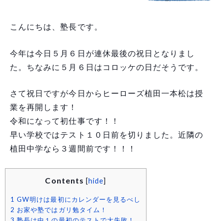
こんにちは、塾長です。
今年は今日５月６日が連休最後の祝日となりまし
た。ちなみに５月６日はコロッケの日だそうです。
さて祝日ですが今日からヒーローズ植田一本松は授
業を再開します！
令和になって初仕事です！！
早い学校ではテスト１０日前を切りました。近隣の
植田中学なら３週間前です！！！
Contents
[
hide
]
1
GW明けは最初にカレンダーを見るべし
2
お家や塾ではガリ勉タイム！
3
塾長は中１の最初のテストで大失敗！