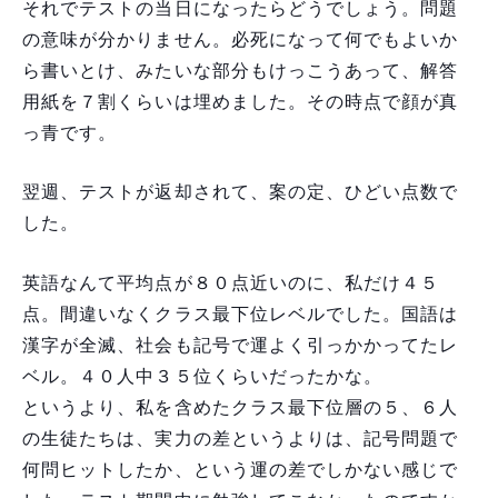
それでテストの当日になったらどうでしょう。問題
の意味が分かりません。必死になって何でもよいか
ら書いとけ、みたいな部分もけっこうあって、解答
用紙を７割くらいは埋めました。その時点で顔が真
っ青です。
翌週、テストが返却されて、案の定、ひどい点数で
した。
英語なんて平均点が８０点近いのに、私だけ４５
点。間違いなくクラス最下位レベルでした。国語は
漢字が全滅、社会も記号で運よく引っかかってたレ
ベル。４０人中３５位くらいだったかな。
というより、私を含めたクラス最下位層の５、６人
の生徒たちは、実力の差というよりは、記号問題で
何問ヒットしたか、という運の差でしかない感じで