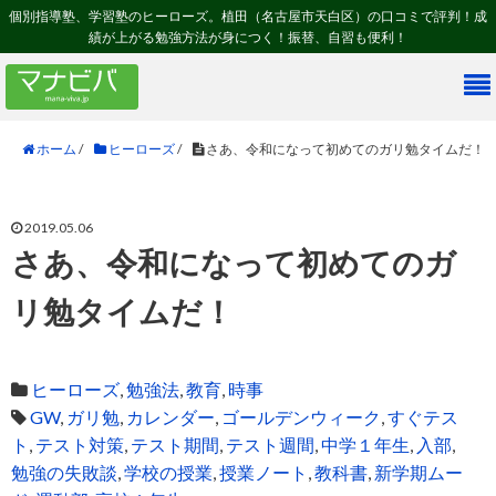
個別指導塾、学習塾のヒーローズ。植田（名古屋市天白区）の口コミで評判！成
績が上がる勉強方法が身につく！振替、自習も便利！
ホーム
/
ヒーローズ
/
さあ、令和になって初めてのガリ勉タイムだ！
2019.05.06
さあ、令和になって初めてのガ
リ勉タイムだ！
ヒーローズ
,
勉強法
,
教育
,
時事
GW
,
ガリ勉
,
カレンダー
,
ゴールデンウィーク
,
すぐテス
ト
,
テスト対策
,
テスト期間
,
テスト週間
,
中学１年生
,
入部
,
勉強の失敗談
,
学校の授業
,
授業ノート
,
教科書
,
新学期ムー