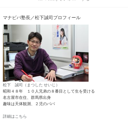
マナビバ塾長／松下誠司プロフィール
松下 誠司（まつした せいじ）
昭和４８年 １０人兄弟の８番目として生を受ける
名古屋市在住、群馬県出身
趣味は天体観測、２児のパパ
詳細はこちら