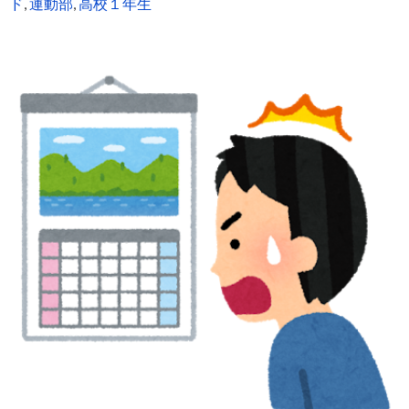
ド
,
運動部
,
高校１年生