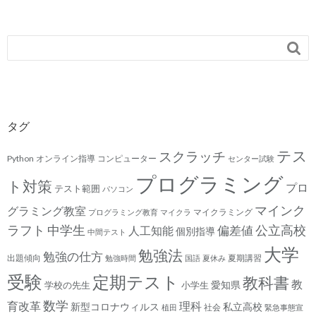

タグ
テス
スクラッチ
Python
オンライン指導
コンピューター
センター試験
プログラミング
ト対策
プロ
テスト範囲
パソコン
マインク
グラミング教室
マイクラミング
プログラミング教育
マイクラ
ラフト
中学生
公立高校
人工知能
偏差値
個別指導
中間テスト
大学
勉強法
勉強の仕方
出題傾向
夏期講習
勉強時間
国語
夏休み
受験
定期テスト
教科書
教
愛知県
学校の先生
小学生
数学
育改革
理科
新型コロナウィルス
私立高校
社会
植田
緊急事態宣