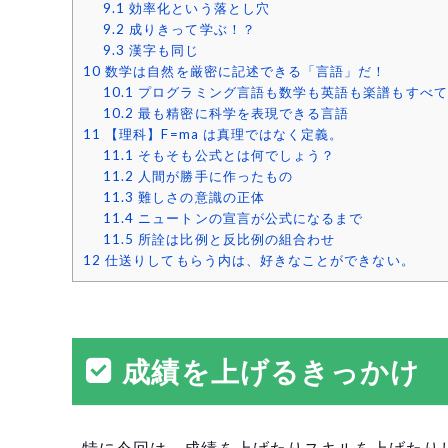
9.1
効率化という落とし穴
9.2
成りきって学ぶ！？
9.3
漢字も同じ
10
数学は自然を厳密に記述できる「言語」だ！
10.1
プログラミング言語も数学も英語も楽譜もすべて
10.2
最も精密に科学を表現できる言語
11
【理科】F=ma は真理ではなく定義。
11.1
そもそも公式とは何でしょう？
11.2
人間が勝手に作ったもの
11.3
難しさの意識の正体
11.4
ニュートンの宣言が公式になるまで
11.5
所詮は比例と反比例の組合わせ
12
仕送りしてもらう内は、好きなことができない。
成績を上げるきっかけ
特に今回は、成績を上げたりスキルを上げたり