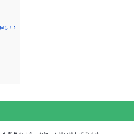
同じ！？
した塾長の「きっかけ」を思い出してみます。