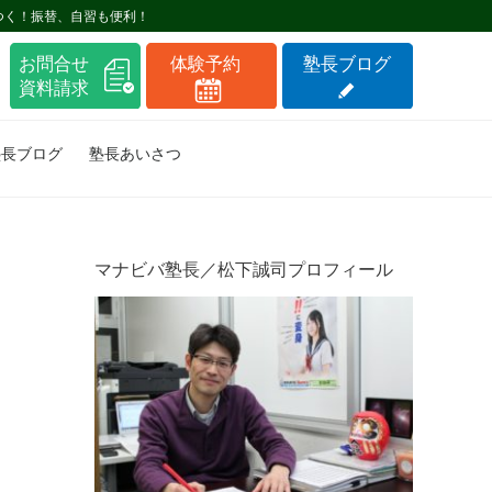
つく！振替、自習も便利！
塾長ブログ
塾長あいさつ
マナビバ塾長／松下誠司プロフィール