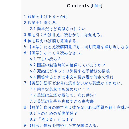
Contents
[
hide
]
1
成績を上げるきっかけ
2
授業中に覚えろ。
2.1
簡単だけど真似されにくい
3
線を引くのは甘え。読むからには覚えろ。
4
体を鍛えれば脳も発達する。
5
【国語】たとえ読解問題でも、同じ問題を繰り返しなさ
6
【国語】ゆっくり読みなさい。
6.1
正しい読み方
6.2
国語の勉強時間を確保していますか？
6.3
死ぬほどゆっくり熟読する予備校の講義
6.4
回答するときに本文を読み返す時点で負け
7
【英語】語順どおりに読まないから英語ができない。
7.1
簡単な英文でも読めない！？
7.2
英語は主語が最初で、次に動詞！
7.3
英語の苦手を克服できる参考書
8
【数学】自分の頭で考え抜かなければ問題を解く意味が
8.1
何のための反復学習？
8.2
「考える」とは！？
9
【社会】情報を増やした方が頭に入る。