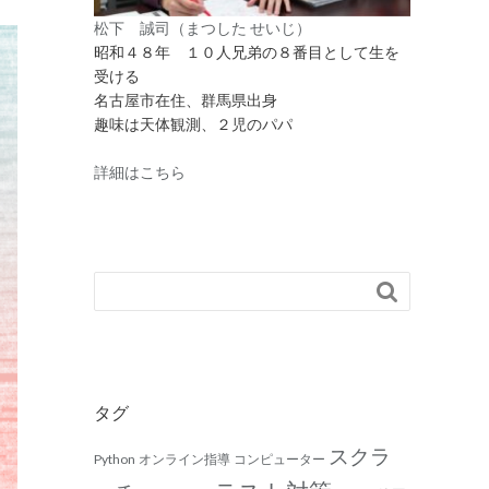
松下 誠司（まつした せいじ）
昭和４８年 １０人兄弟の８番目として生を
受ける
名古屋市在住、群馬県出身
趣味は天体観測、２児のパパ
詳細はこちら

タグ
スクラ
Python
オンライン指導
コンピューター