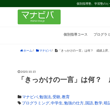
個別指導塾、学習塾のヒ
個別指導コース
プログラ
ホーム
/
マナビバ
/
「きっかけの一言」は何？ 成績上昇
2020.10.15
「きっかけの一言」は何？ 
マナビバ
,
勉強法
,
受験
,
教育
プログラミング
,
中学生
,
勉強の仕方
,
国語
,
数学
,
暗