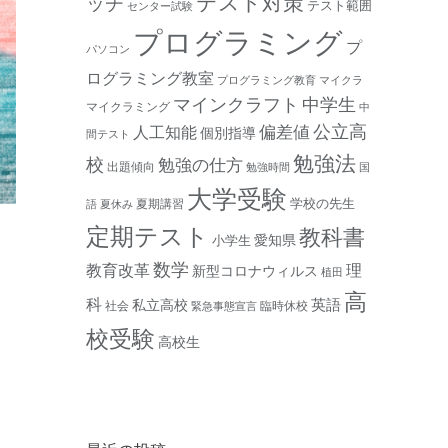
テスト対策
ッチ
テスト範囲
センター試験
プログラミング
プ
パソコン
ログラミング教室
プログラミング教育
マイクラ
マインクラフト
中学生
マイクラミング
中
公立高
人工知能
偏差値
個別指導
間テスト
勉強法
校
勉強の仕方
出題傾向
勉強時間
国
大学受験
学校の先生
夏期講習
語
夏休み
定期テスト
教科書
愛知県
小学生
数学
教育改革
理
新型コロナウィルス
植田
高
科
私立高校
英語
社会
臨時休校
緊急事態宣言
校受験
高校生