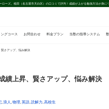
ーローズ。植田（名古屋市天白区）の口コミで評判！成績が上がる勉強方法が身に
ミングコース
お問合わせ
料金プラン
当塾の指導システム
、賢さアップ、悩み解決
成績上昇、賢さアップ、悩み解決
記
,
浪人
,
物理
,
英語
,
読解力
,
高校生