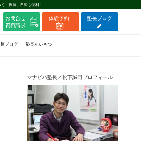
つく！振替、自習も便利！
塾長ブログ
塾長あいさつ
マナビバ塾長／松下誠司プロフィール