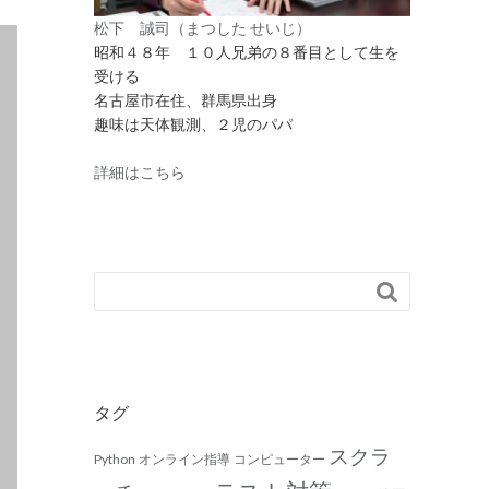
松下 誠司（まつした せいじ）
昭和４８年 １０人兄弟の８番目として生を
受ける
名古屋市在住、群馬県出身
趣味は天体観測、２児のパパ
詳細はこちら

タグ
スクラ
Python
オンライン指導
コンピューター