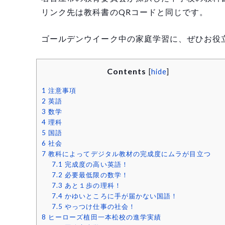
リンク先は教科書のQRコードと同じです。
ゴールデンウイーク中の家庭学習に、ぜひお役
Contents
[
hide
]
1
注意事項
2
英語
3
数学
4
理科
5
国語
6
社会
7
教科によってデジタル教材の完成度にムラが目立つ
7.1
完成度の高い英語！
7.2
必要最低限の数学！
7.3
あと１歩の理科！
7.4
かゆいところに手が届かない国語！
7.5
やっつけ仕事の社会！
8
ヒーローズ植田一本松校の進学実績