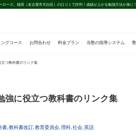
ーローズ。植田（名古屋市天白区）の口コミで評判！成績が上がる勉強方法が身に
ミングコース
お問合わせ
料金プラン
当塾の指導システム
役立つ教科書のリンク集
勉強に役立つ教科書のリンク集
科書
,
教科書改訂
,
教育委員会
,
理科
,
社会
,
英語