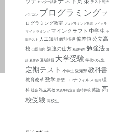
テスト対策
ッチ
テスト範囲
センター試験
プログラミング
プ
パソコン
ログラミング教室
プログラミング教育
マイクラ
マインクラフト
中学生
マイクラミング
中
公立高
人工知能
偏差値
個別指導
間テスト
勉強法
校
勉強の仕方
出題傾向
勉強時間
国
大学受験
学校の先生
夏期講習
語
夏休み
定期テスト
教科書
愛知県
小学生
数学
教育改革
理
新型コロナウィルス
植田
高
科
私立高校
英語
社会
臨時休校
緊急事態宣言
校受験
高校生