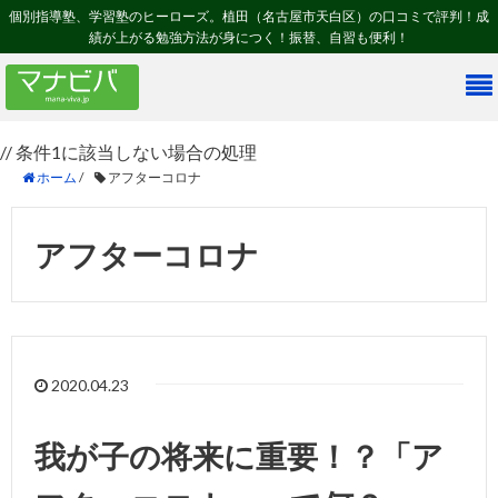
個別指導塾、学習塾のヒーローズ。植田（名古屋市天白区）の口コミで評判！成
績が上がる勉強方法が身につく！振替、自習も便利！
// 条件1に該当しない場合の処理
ホーム
/
アフターコロナ
アフターコロナ
2020.04.23
我が子の将来に重要！？「ア