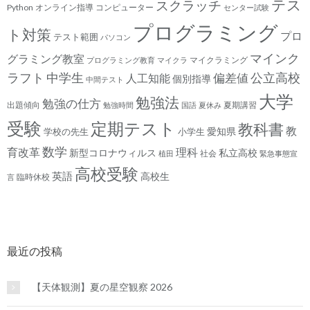
テス
スクラッチ
Python
オンライン指導
コンピューター
センター試験
プログラミング
ト対策
プロ
テスト範囲
パソコン
マインク
グラミング教室
マイクラミング
プログラミング教育
マイクラ
ラフト
中学生
公立高校
人工知能
偏差値
個別指導
中間テスト
大学
勉強法
勉強の仕方
出題傾向
夏期講習
勉強時間
国語
夏休み
受験
定期テスト
教科書
教
愛知県
学校の先生
小学生
数学
育改革
理科
新型コロナウィルス
私立高校
社会
植田
緊急事態宣
高校受験
英語
高校生
臨時休校
言
最近の投稿
【天体観測】夏の星空観察 2026