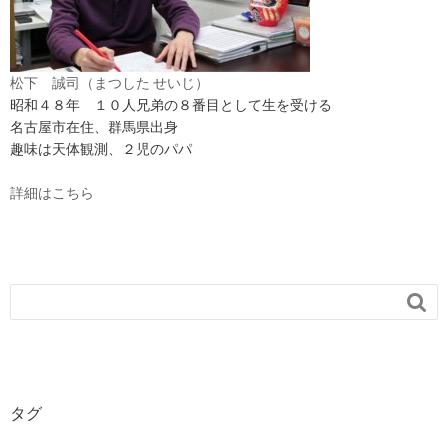
松下 誠司（まつした せいじ）
昭和４８年 １０人兄弟の８番目として生を受ける
名古屋市在住、群馬県出身
趣味は天体観測、２児のパパ
詳細はこちら

タグ