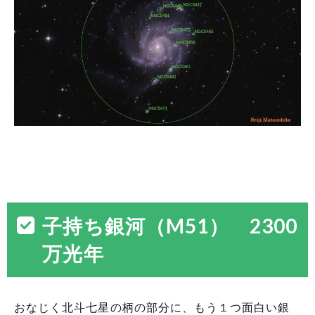
子持ち銀河（M51） 2300
万光年
おなじく北斗七星の柄の部分に、もう１つ面白い銀