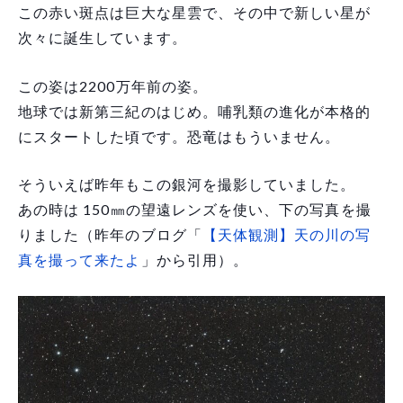
この赤い斑点は巨大な星雲で、その中で新しい星が
次々に誕生しています。
この姿は2200万年前の姿。
地球では新第三紀のはじめ。哺乳類の進化が本格的
にスタートした頃です。恐竜はもういません。
そういえば昨年もこの銀河を撮影していました。
あの時は 150㎜の望遠レンズを使い、下の写真を撮
りました（昨年のブログ「
【天体観測】天の川の写
真を撮って来たよ
」から引用）。