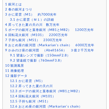
1
銀河とは
2
春の銀河まつり
3
かに星雲（M1） 約7000光年
3.1
かに星雲（Ｍ１）の詳細
4
昇ってきた夏の天の川 数万光年
5
ボーデの銀河と葉巻銀河（M81とM82） 1200万光年
6
回転花火銀河（M101） 2200万光年
7
子持ち銀河（M51） 2300万光年
8
おとめ座の銀河団（Markarian’s chain） 6000万光年
9
かみのけ座の銀河団 （Abell1656） ３億２千万光年
9.1
望遠レンズで撮影（150mmF2.8）
9.2
望遠鏡で撮影（760mmF3.8）
10
観測風景
11
画像処理
12
撮影データ
12.1
かに星雲（M1）
12.2
昇ってきた夏の天の川
12.3
ボーデの銀河と葉巻銀河（M81とM82）
12.4
回転花火銀河（M101）
12.5
子持ち銀河（M51）
12.6
おとめ座の銀河団（Markarian’s chain）