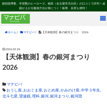
個別指導塾、学習塾のヒーローズ。植田（名古屋市天白区）の口コミで評判！成
績が上がる勉強方法が身につく！振替、自習も便利！
ホーム
/
マナビバ
/
【天体観測】春の銀河まつり 2026
2026.03.28
【天体観測】春の銀河まつり
2026
マナビバ
おうし座
,
おおぐま座
,
おとめ座
,
かみのけ座
,
中学３年生
,
北斗七星
,
望遠鏡
,
理科
,
銀河
,
銀河まつり
,
銀河団