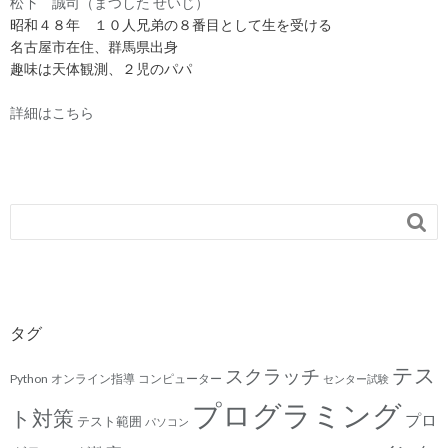
松下 誠司（まつした せいじ）
昭和４８年 １０人兄弟の８番目として生を受ける
名古屋市在住、群馬県出身
趣味は天体観測、２児のパパ
詳細はこちら

タグ
テス
スクラッチ
Python
オンライン指導
コンピューター
センター試験
プログラミング
ト対策
プロ
テスト範囲
パソコン