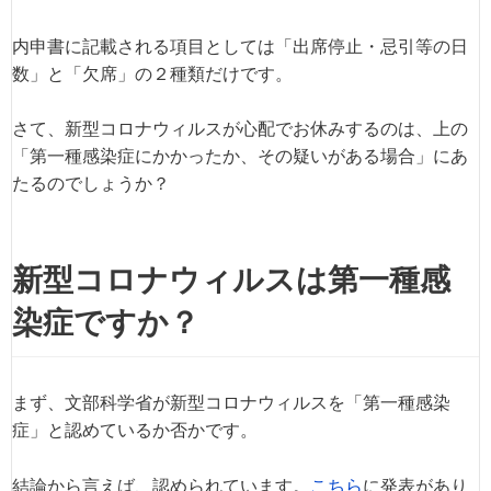
学級閉鎖や行政命令に従う場合
内申書に記載される項目としては「出席停止・忌引等の日
数」と「欠席」の２種類だけです。
内申書の「出席停止・忌引等の
さて、新型コロナウィルスが心配でお休みするのは、上の
忌引
なし
親や祖父母が死亡し、葬儀に参
「第一種感染症にかかったか、その疑いがある場合」にあ
たるのでしょうか？
内申書の「出席停止・忌引等の
新型コロナウィルスは第一種感
公欠
なし
学校が認めた行事に参加するた
※「出席停止」と「忌引」も含
染症ですか？
内申書の「欠席日数」に記載さ
まず、文部科学省が新型コロナウィルスを「第一種感染
欠席
減点
症」と認めているか否かです。
上記に該当しない全てのお休み
結論から言えば、認められています。
こちら
に発表があり