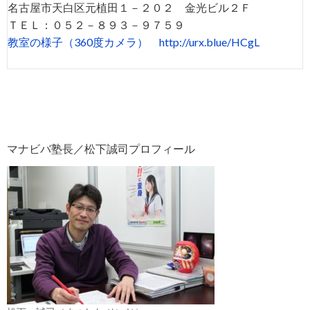
名古屋市天白区元植田１－２０２ 金光ビル２Ｆ
ＴＥＬ：０５２－８９３－９７５９
教室の様子（360度カメラ）
http://urx.blue/HCgL
マナビバ塾長／松下誠司プロフィール