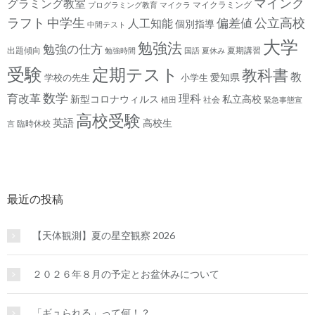
マインク
グラミング教室
マイクラミング
プログラミング教育
マイクラ
ラフト
中学生
公立高校
人工知能
偏差値
個別指導
中間テスト
大学
勉強法
勉強の仕方
出題傾向
夏期講習
勉強時間
国語
夏休み
受験
定期テスト
教科書
教
愛知県
学校の先生
小学生
数学
育改革
理科
新型コロナウィルス
私立高校
社会
植田
緊急事態宣
高校受験
英語
高校生
臨時休校
言
最近の投稿
【天体観測】夏の星空観察 2026
２０２６年８月の予定とお盆休みについて
「ギュられる」って何！？