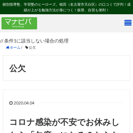
個別指導塾、学習塾のヒーローズ。植田（名古屋市天白区）の口コミで評判！成
績が上がる勉強方法が身につく！振替、自習も便利！
// 条件1に該当しない場合の処理
ホーム
/
公欠
公欠
2020.04.04
コロナ感染が不安でお休みし