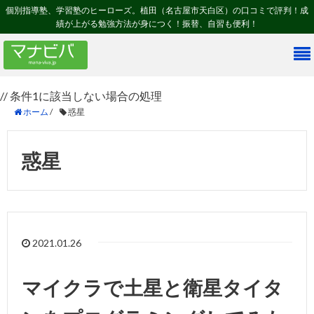
個別指導塾、学習塾のヒーローズ。植田（名古屋市天白区）の口コミで評判！成
績が上がる勉強方法が身につく！振替、自習も便利！
// 条件1に該当しない場合の処理
ホーム
/
惑星
惑星
2021.01.26
マイクラで土星と衛星タイタ