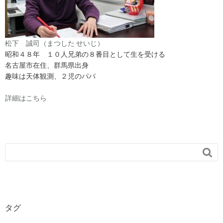
松下 誠司（まつした せいじ）
昭和４８年 １０人兄弟の８番目として生を受ける
名古屋市在住、群馬県出身
趣味は天体観測、２児のパパ
詳細はこちら

タグ