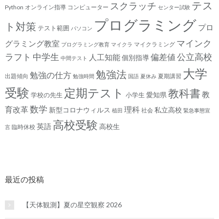
テス
スクラッチ
Python
オンライン指導
コンピューター
センター試験
プログラミング
ト対策
プロ
テスト範囲
パソコン
マインク
グラミング教室
マイクラミング
プログラミング教育
マイクラ
ラフト
中学生
公立高校
人工知能
偏差値
個別指導
中間テスト
大学
勉強法
勉強の仕方
出題傾向
夏期講習
勉強時間
国語
夏休み
受験
定期テスト
教科書
教
愛知県
学校の先生
小学生
数学
育改革
理科
新型コロナウィルス
私立高校
社会
植田
緊急事態宣
高校受験
英語
高校生
臨時休校
言
最近の投稿
【天体観測】夏の星空観察 2026