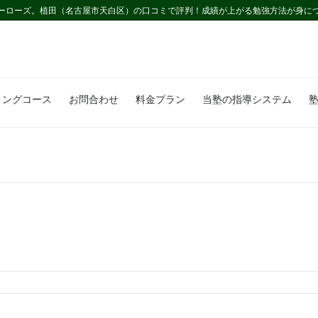
ーローズ。植田（名古屋市天白区）の口コミで評判！成績が上がる勉強方法が身に
ミングコース
お問合わせ
料金プラン
当塾の指導システム