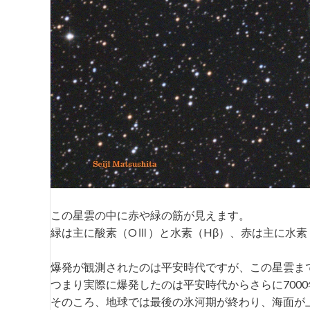
この星雲の中に赤や緑の筋が見えます。
緑は主に酸素（OⅢ）と水素（Hβ）、赤は主に水素
爆発が観測されたのは平安時代ですが、この星雲まで
つまり実際に爆発したのは平安時代からさらに7000
そのころ、地球では最後の氷河期が終わり、海面が