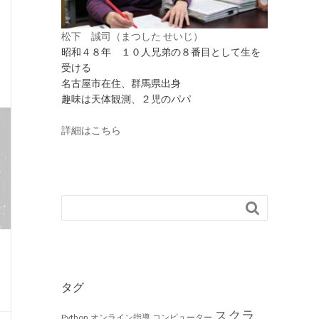
松下 誠司（まつした せいじ）
昭和４８年 １０人兄弟の８番目として生を
受ける
名古屋市在住、群馬県出身
趣味は天体観測、２児のパパ
詳細はこちら

タグ
スクラ
Python
オンライン指導
コンピューター