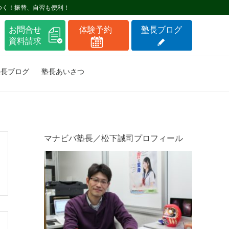
つく！振替、自習も便利！
塾長ブログ
塾長あいさつ
マナビバ塾長／松下誠司プロフィール