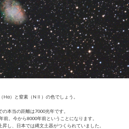
（Hα）と窒素（NⅡ）の色でしょう。
の本当の距離は7000光年です。
年前。今から8000年前ということになります。
上昇し、日本では縄文土器がつくられていました。