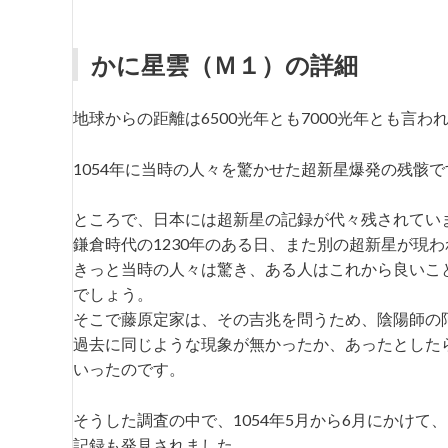
かに星雲（Ｍ１）の詳細
地球からの距離は6500光年とも7000光年とも言わ
1054年に当時の人々を驚かせた超新星爆発の残骸
ところで、日本には超新星の記録が代々残されてい
鎌倉時代の1230年のある日、また別の超新星が現
きっと当時の人々は驚き、ある人はこれから良いこ
でしょう。
そこで藤原定家は、その吉兆を問うため、陰陽師の
過去に同じような現象が無かったか、あったとした
いったのです。
そうした調査の中で、1054年5月から6月にかけ
記録も発見されました。