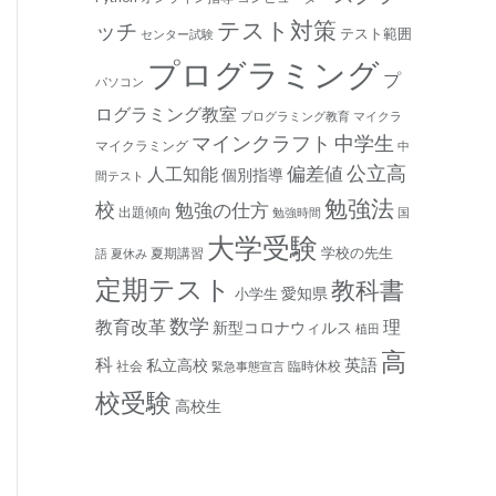
テスト対策
ッチ
テスト範囲
センター試験
プログラミング
プ
パソコン
ログラミング教室
プログラミング教育
マイクラ
マインクラフト
中学生
マイクラミング
中
公立高
人工知能
偏差値
個別指導
間テスト
勉強法
校
勉強の仕方
出題傾向
勉強時間
国
大学受験
学校の先生
夏期講習
語
夏休み
定期テスト
教科書
愛知県
小学生
数学
教育改革
理
新型コロナウィルス
植田
高
科
私立高校
英語
社会
臨時休校
緊急事態宣言
校受験
高校生