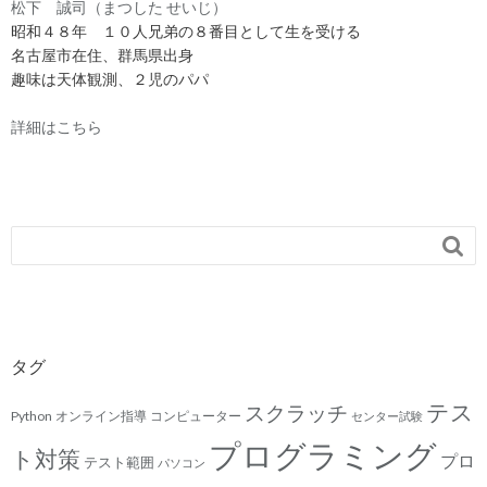
松下 誠司（まつした せいじ）
昭和４８年 １０人兄弟の８番目として生を受ける
名古屋市在住、群馬県出身
趣味は天体観測、２児のパパ
詳細はこちら

タグ
テス
スクラッチ
Python
オンライン指導
コンピューター
センター試験
プログラミング
ト対策
プロ
テスト範囲
パソコン