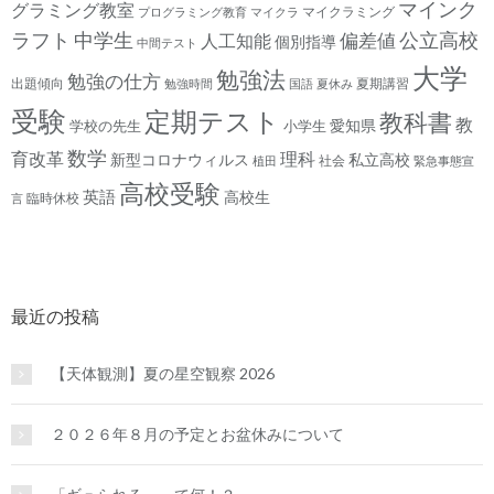
マインク
グラミング教室
マイクラミング
プログラミング教育
マイクラ
ラフト
中学生
公立高校
人工知能
偏差値
個別指導
中間テスト
大学
勉強法
勉強の仕方
出題傾向
夏期講習
勉強時間
国語
夏休み
受験
定期テスト
教科書
教
愛知県
学校の先生
小学生
数学
育改革
理科
新型コロナウィルス
私立高校
社会
植田
緊急事態宣
高校受験
英語
高校生
臨時休校
言
最近の投稿
【天体観測】夏の星空観察 2026
２０２６年８月の予定とお盆休みについて