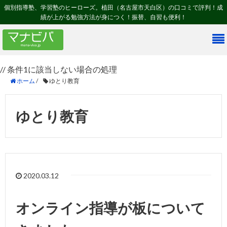
個別指導塾、学習塾のヒーローズ。植田（名古屋市天白区）の口コミで評判！成
績が上がる勉強方法が身につく！振替、自習も便利！
// 条件1に該当しない場合の処理
ホーム
/
ゆとり教育
ゆとり教育
2020.03.12
オンライン指導が板について