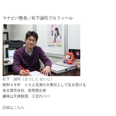
マナビバ塾長／松下誠司プロフィール
松下 誠司（まつした せいじ）
昭和４８年 １０人兄弟の８番目として生を受ける
名古屋市在住、群馬県出身
趣味は天体観測、２児のパパ
詳細はこちら