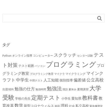

タグ
テス
スクラッチ
Python
オンライン指導
コンピューター
センター試験
プログラミング
ト対策
プロ
テスト範囲
パソコン
マインク
グラミング教室
マイクラミング
プログラミング教育
マイクラ
ラフト
中学生
公立高校
人工知能
偏差値
個別指導
中間テスト
大学
勉強法
勉強の仕方
出題傾向
夏期講習
勉強時間
国語
夏休み
受験
定期テスト
教科書
教
愛知県
学校の先生
小学生
数学
育改革
理科
新型コロナウィルス
私立高校
社会
植田
緊急事態宣