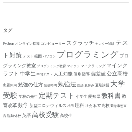
タグ
テス
スクラッチ
Python
オンライン指導
コンピューター
センター試験
プログラミング
ト対策
プロ
テスト範囲
パソコン
マインク
グラミング教室
マイクラミング
プログラミング教育
マイクラ
ラフト
中学生
公立高校
人工知能
偏差値
個別指導
中間テスト
大学
勉強法
勉強の仕方
出題傾向
夏期講習
勉強時間
国語
夏休み
受験
定期テスト
教科書
教
愛知県
学校の先生
小学生
数学
育改革
理科
新型コロナウィルス
私立高校
社会
植田
緊急事態宣
高校受験
英語
高校生
臨時休校
言