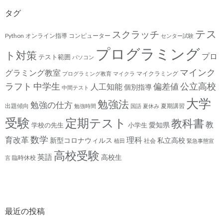
タグ
テス
スクラッチ
Python
オンライン指導
コンピューター
センター試験
プログラミング
ト対策
プロ
テスト範囲
パソコン
マインク
グラミング教室
マイクラミング
プログラミング教育
マイクラ
ラフト
中学生
公立高校
人工知能
偏差値
個別指導
中間テスト
大学
勉強法
勉強の仕方
出題傾向
夏期講習
勉強時間
国語
夏休み
受験
定期テスト
教科書
教
愛知県
学校の先生
小学生
数学
育改革
理科
新型コロナウィルス
私立高校
社会
植田
緊急事態宣
高校受験
英語
高校生
臨時休校
言
最近の投稿