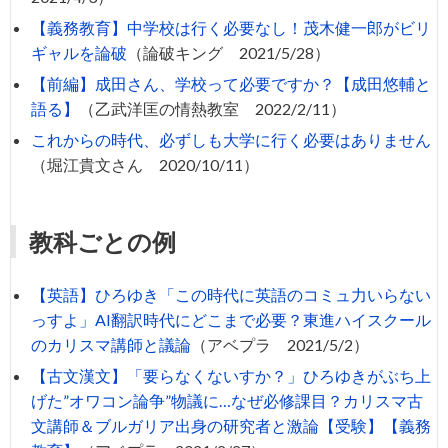
【義務教育】中学校は行く必要なし！茂木健一郎がビリ
ギャルを論破
（論破キング 2021/5/28）
【前編】成田さん、学校って必要ですか？【成田悠輔と
語る】
（乙武洋匡の情熱教室 2022/2/11）
これからの時代、必ずしも大学に行く必要はありません
（堀江貴文さん 2020/10/11）
教科ごとの例
【英語】ひろゆき「この時代に英語のコミュ力いらない
っすよ」AI翻訳時代にどこまで必要？東進ハイスクール
のカリスマ講師と議論
（アベプラ 2021/5/2）
【古文漢文】「要らなくないすか？」ひろゆきがぶち上
げた”オワコン論争”物議に…なぜ必修課目？カリスマ古
文講師＆ブルガリア出身の研究者と激論【受験】【義務