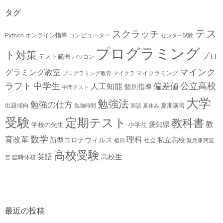
タグ
テス
スクラッチ
Python
オンライン指導
コンピューター
センター試験
プログラミング
ト対策
プロ
テスト範囲
パソコン
マインク
グラミング教室
マイクラミング
プログラミング教育
マイクラ
ラフト
中学生
公立高校
人工知能
偏差値
個別指導
中間テスト
大学
勉強法
勉強の仕方
出題傾向
夏期講習
勉強時間
国語
夏休み
受験
定期テスト
教科書
教
愛知県
学校の先生
小学生
数学
育改革
理科
新型コロナウィルス
私立高校
社会
植田
緊急事態宣
高校受験
英語
高校生
臨時休校
言
最近の投稿