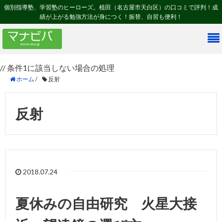
個別指導塾、学習塾のヒーローズ。植田（名古屋市天白区）の口コミで評判！成
績が上がる勉強方法が身につく！振替、自習も便利！
// 条件1に該当しない場合の処理
ホーム
/
反射
反射
2018.07.24
夏休みの自由研究 火星大接