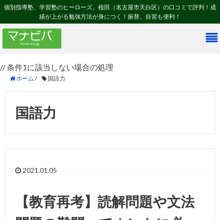
個別指導塾、学習塾のヒーローズ。植田（名古屋市天白区）の口コミで評判！成
績が上がる勉強方法が身につく！振替、自習も便利！
// 条件1に該当しない場合の処理
ホーム
/
国語力
国語力
2021.01.05
【教育再考】読解問題や文法