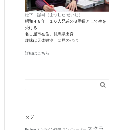
松下 誠司（まつした せいじ）
昭和４８年 １０人兄弟の８番目として生を
受ける
名古屋市在住、群馬県出身
趣味は天体観測、２児のパパ
詳細はこちら

タグ
スクラ
Python
オンライン指導
コンピューター