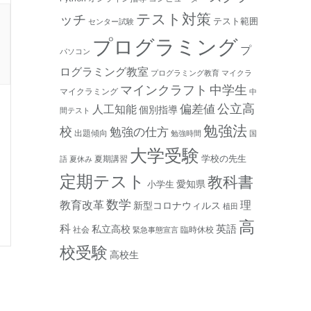
テスト対策
ッチ
テスト範囲
センター試験
プログラミング
プ
パソコン
ログラミング教室
プログラミング教育
マイクラ
マインクラフト
中学生
マイクラミング
中
公立高
人工知能
偏差値
個別指導
間テスト
勉強法
校
勉強の仕方
出題傾向
勉強時間
国
大学受験
学校の先生
夏期講習
語
夏休み
定期テスト
教科書
愛知県
小学生
数学
教育改革
理
新型コロナウィルス
植田
高
科
私立高校
英語
社会
臨時休校
緊急事態宣言
校受験
高校生