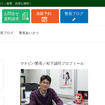
つく！振替、自習も便利！
塾長ブログ
塾長あいさつ
マナビバ塾長／松下誠司プロフィール