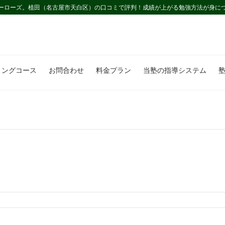
ーローズ。植田（名古屋市天白区）の口コミで評判！成績が上がる勉強方法が身に
ミングコース
お問合わせ
料金プラン
当塾の指導システム