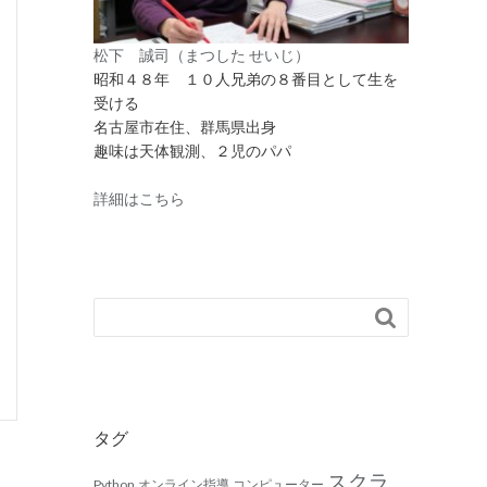
松下 誠司（まつした せいじ）
昭和４８年 １０人兄弟の８番目として生を
受ける
名古屋市在住、群馬県出身
趣味は天体観測、２児のパパ
詳細はこちら

タグ
スクラ
Python
オンライン指導
コンピューター