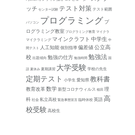
テスト対策
ッチ
テスト範囲
センター試験
プログラミング
プ
パソコン
ログラミング教室
プログラミング教育
マイクラ
マインクラフト
中学生
マイクラミング
中
公立高
人工知能
偏差値
個別指導
間テスト
勉強法
校
勉強の仕方
出題傾向
勉強時間
国
大学受験
学校の先生
夏期講習
語
夏休み
定期テスト
教科書
愛知県
小学生
数学
教育改革
理
新型コロナウィルス
植田
高
科
私立高校
英語
社会
臨時休校
緊急事態宣言
校受験
高校生