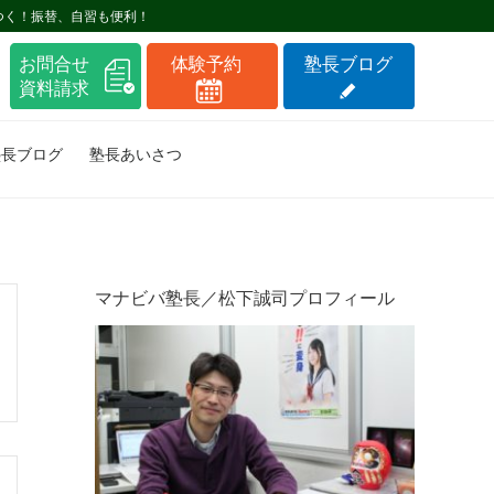
つく！振替、自習も便利！
塾長ブログ
塾長あいさつ
マナビバ塾長／松下誠司プロフィール