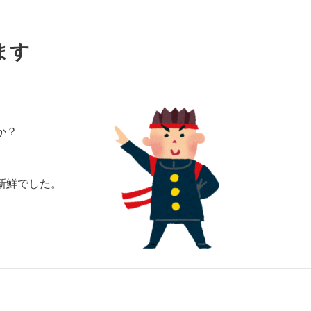
ます
か？
。
新鮮でした。