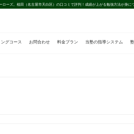
ーローズ。植田（名古屋市天白区）の口コミで評判！成績が上がる勉強方法が身に
ミングコース
お問合わせ
料金プラン
当塾の指導システム