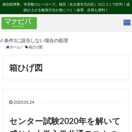
個別指導塾、学習塾のヒーローズ。植田（名古屋市天白区）の口コミで評判！成
績が上がる勉強方法が身につく！振替、自習も便利！
// 条件1に該当しない場合の処理
ホーム
/
箱ひげ図
箱ひげ図
2020.01.24
センター試験2020年を解いて