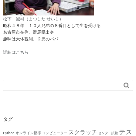
松下 誠司（まつした せいじ）
昭和４８年 １０人兄弟の８番目として生を受ける
名古屋市在住、群馬県出身
趣味は天体観測、２児のパパ
詳細はこちら

タグ
テス
スクラッチ
Python
オンライン指導
コンピューター
センター試験