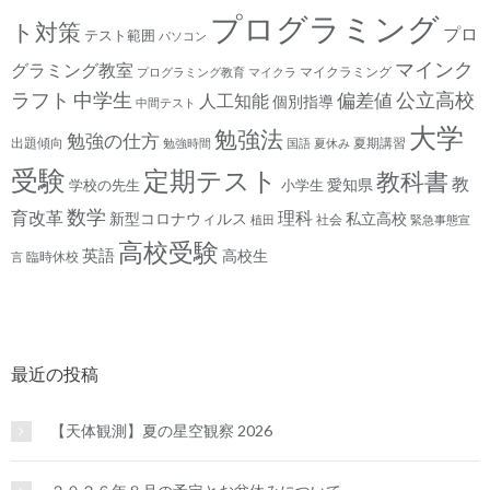
プログラミング
ト対策
プロ
テスト範囲
パソコン
マインク
グラミング教室
マイクラミング
プログラミング教育
マイクラ
ラフト
中学生
公立高校
人工知能
偏差値
個別指導
中間テスト
大学
勉強法
勉強の仕方
出題傾向
夏期講習
勉強時間
国語
夏休み
受験
定期テスト
教科書
教
愛知県
学校の先生
小学生
数学
育改革
理科
新型コロナウィルス
私立高校
社会
植田
緊急事態宣
高校受験
英語
高校生
臨時休校
言
最近の投稿
【天体観測】夏の星空観察 2026