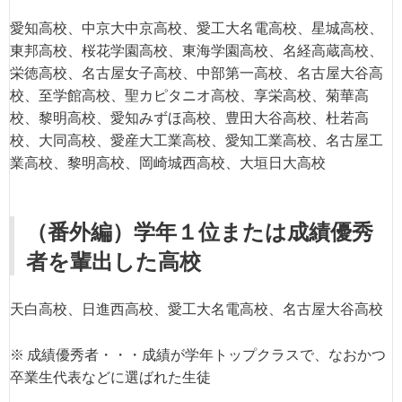
愛知高校、中京大中京高校、愛工大名電高校、星城高校、
東邦高校、桜花学園高校、東海学園高校、名経高蔵高校、
栄徳高校、名古屋女子高校、中部第一高校、名古屋大谷高
校、至学館高校、聖カピタニオ高校、享栄高校、菊華高
校、黎明高校、愛知みずほ高校、豊田大谷高校、杜若高
校、大同高校、愛産大工業高校、愛知工業高校、名古屋工
業高校、黎明高校、岡崎城西高校、大垣日大高校
（番外編）学年１位または成績優秀
者を輩出した高校
天白高校、日進西高校、愛工大名電高校、名古屋大谷高校
※ 成績優秀者・・・成績が学年トップクラスで、なおかつ
卒業生代表などに選ばれた生徒