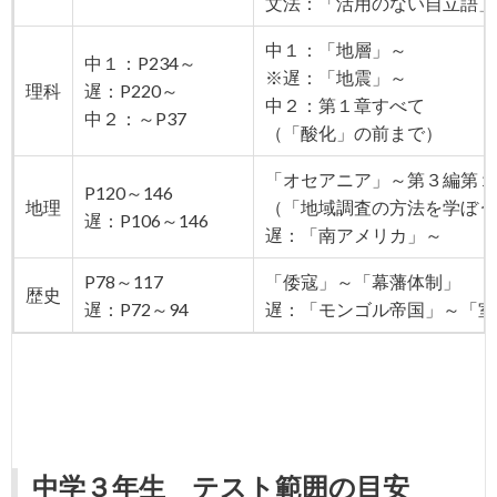
文法：「活用のない自立語」
中１：「地層」～
中１：P234～
※遅：「地震」～
理科
遅：P220～
中２：第１章すべて
中２：～P37
（「酸化」の前まで）
「オセアニア」～第３編第１
P120～146
地理
（「地域調査の方法を学ぼう
遅：P106～146
遅：「南アメリカ」～
P78～117
「倭寇」～「幕藩体制」
歴史
遅：P72～94
遅：「モンゴル帝国」～「室
中学３年生 テスト範囲の目安