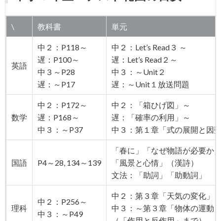
\
教科書
単元
中２：P118～
中２：Let’s Read３ ～
遅：P100～
遅：Let’s Read２～
英語
中３～P28
中３：～Unit２
遅：～P17
遅：～Unit１放送問題
中２：P172～
中２：「箱ひげ図」～
数学
遅：P168～
遅：「確率の利用」～
中３：～P37
中３：第１章「式の展開と因
「春に」「なぜ物語が必要か
国語
P4～28, 134～139
「風景と心情」（漢詩）
文法：「助詞」「助動詞」
中２：第３章「天気の変化」
中２：P256～
理科
中３：～第３章「物体の運動
中３：～P49
（「作用と反作用」まで）