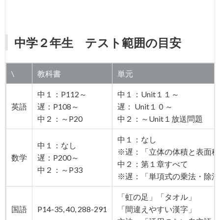
中学２年生 テスト範囲の目安
\
教科書
単元
中１：P112～
中１：Unit１１～
英語
遅：P108～
遅： Unit１０～
中２：～P20
中２：～Unit１放送問題
中１：なし
中１：なし
※遅：「立体の体積と表面積
数学
遅：P200～
中２：第１章すべて
中２：～P33
※遅：「単項式の乗法・除法
「虹の足」「タオル」
国語
P14-35, 40, 288-291
「間違えやすい漢字」