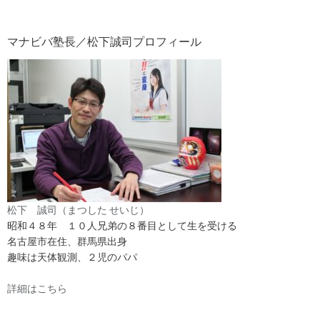
マナビバ塾長／松下誠司プロフィール
松下 誠司（まつした せいじ）
昭和４８年 １０人兄弟の８番目として生を受ける
名古屋市在住、群馬県出身
趣味は天体観測、２児のパパ
詳細はこちら