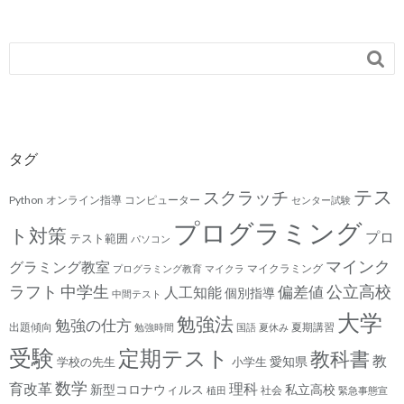

タグ
テス
スクラッチ
Python
オンライン指導
コンピューター
センター試験
プログラミング
ト対策
プロ
テスト範囲
パソコン
マインク
グラミング教室
マイクラミング
プログラミング教育
マイクラ
ラフト
中学生
公立高校
人工知能
偏差値
個別指導
中間テスト
大学
勉強法
勉強の仕方
出題傾向
夏期講習
勉強時間
国語
夏休み
受験
定期テスト
教科書
教
愛知県
学校の先生
小学生
数学
育改革
理科
新型コロナウィルス
私立高校
社会
植田
緊急事態宣