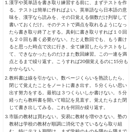
漢字や英単語を書き取り練習する前に、まずテストを作
る。テストは簡単に作ればよい。英単語なら日本語の意
味を、漢字なら読みを、その日覚える個数だけ列挙して
書いておくだけ。そのテストで満点を取れるようになっ
たら書き取り終了とする。真剣に書き取りすれば１０回
も２０回も書く必要がない。たとえ数回でも、もう書け
ると思った時点で次に行き、全て練習したらテストをし
て、できなかったものだけまた数回練習。この一連を満
点とるまで繰り返す。こうすれば20個覚えるのに15分も
かからない。
教科書は線を引かない。数ページくらいを熟読したら、
閉じて覚えたことをノートに書き出す。５分くらい思い
出す努力をする。最初は３つくらいしか書けない。５分
経ったら教科書を開いて暗記を見直す。覚えたらまた閉
じて書き出してみる。これを何回か繰り返す。
市販の教材は買わない。安易に教材を増やさない。塾の
教材は学校の教材が順調に消化できているなら取り組
む。特にテスト期間は、まず学校のものを隅から隅まで