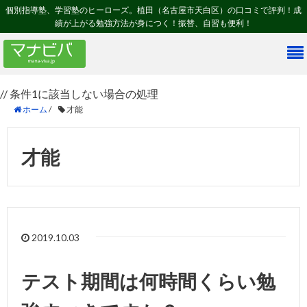
個別指導塾、学習塾のヒーローズ。植田（名古屋市天白区）の口コミで評判！成
績が上がる勉強方法が身につく！振替、自習も便利！
// 条件1に該当しない場合の処理
ホーム
/
才能
才能
2019.10.03
テスト期間は何時間くらい勉