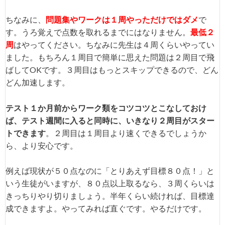
ちなみに、
問題集やワークは１周やっただけではダメ
で
す。うろ覚えで点数を取れるまでにはなりません。
最低２
周
はやってください。ちなみに先生は４周くらいやってい
ました。もちろん１周目で簡単に思えた問題は２周目で飛
ばしてOKです。３周目はもっとスキップできるので、どん
どん加速します。
テスト１か月前からワーク類をコツコツとこなしておけ
ば、テスト週間に入ると同時に、いきなり２周目がスター
トできます
。２周目は１周目より速くできるでしょうか
ら、より安心です。
例えば現状が５０点なのに「とりあえず目標８０点！」と
いう生徒がいますが、８０点以上取るなら、３周くらいは
きっちりやり切りましょう。半年くらい続ければ、目標達
成できますよ。やってみれば直ぐです。やるだけです。