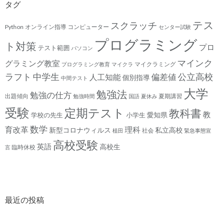
タグ
テス
スクラッチ
Python
オンライン指導
コンピューター
センター試験
プログラミング
ト対策
プロ
テスト範囲
パソコン
マインク
グラミング教室
マイクラミング
プログラミング教育
マイクラ
ラフト
中学生
公立高校
人工知能
偏差値
個別指導
中間テスト
大学
勉強法
勉強の仕方
出題傾向
夏期講習
勉強時間
国語
夏休み
受験
定期テスト
教科書
教
愛知県
学校の先生
小学生
数学
育改革
理科
新型コロナウィルス
私立高校
社会
植田
緊急事態宣
高校受験
英語
高校生
臨時休校
言
最近の投稿