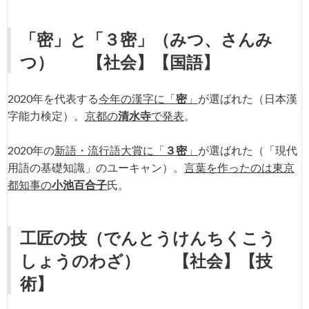
「
密
」
と
「
３密
」（みつ、さんみ
つ）
【社会】【国語】
2020年を代表する
今年の漢字に「
密
」
が選ばれた（日本漢
字能力検定）。
京都の
清水寺
で発表
。
2020年の
新語・流行語大賞に「
３密
」
が選ばれた（「現代
用語の基礎知識」のユーキャン）。
言葉を作ったのは東京
都知事の
小池百合子
氏。
工匠の技
（でんとうけんちくこう
しょうのわざ）
【社会】【技
術】