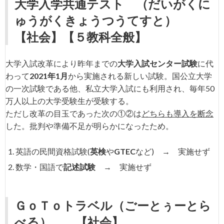
大学入学共通テスト
（だいがくに
ゅうがくきょうつうてすと）
【社会】【５教科全般】
大学入試改革により昨年までの
大学入試センター試験
に代
わって
2021年1月
から実施される新しい試験。国公立大学
の一次試験である他、私立大学入試にも利用され、毎年50
万人以上の大学受験生が受験する。
ただし改革の目玉であった次の①②は
どちらも導入を断念
した。批判や準備不足が明らかになったため。
英語の民間資格試験(
英検
や
GTEC
など) → 実施せず
数学・国語で
記述試験
→ 実施せず
ＧｏＴｏトラベル
（ごーとぅーとら
べる）
【社会】