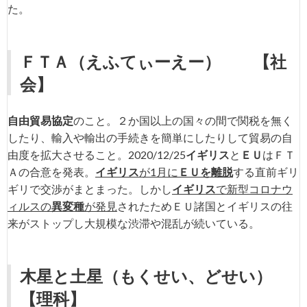
た。
ＦＴＡ
（えふてぃーえー）
【社
会】
自由貿易協定
のこと。２か国以上の国々の間で関税を無く
したり、輸入や輸出の手続きを簡単にしたりして貿易の自
由度を拡大させること。2020/12/25
イギリス
と
ＥＵ
はＦＴ
Ａの合意を発表。
イギリス
が1月に
ＥＵを離脱
する直前ギリ
ギリで交渉がまとまった。しかし
イギリス
で新型コロナウ
ィルスの
異変種
が発見
されたためＥＵ諸国とイギリスの往
来がストップし大規模な渋滞や混乱が続いている。
木星と土星
（もくせい、どせい）
【理科】