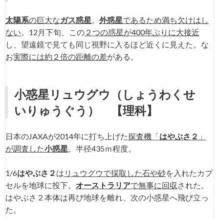
太陽系
の巨大な
ガス惑星
。
外惑星
であるため満ち欠けはし
ない
。12月下旬、この
２つの惑星が400年ぶりに大接近
し、望遠鏡で見ても同じ視野に入るほど近くに見えた。な
お
実際には約２倍の距離の差
がある。
小惑星リュウグウ
（しょうわくせ
いりゅうぐう）
【理科】
日本のJAXAが2014年に打ち上げた
探査機「
はやぶさ２
」
が調査した
小惑星
。半径435ｍ程度。
1/6
はやぶさ２
は
リュウグウで採取した石や砂
を入れたカプ
セルを地球に投下。
オーストラリア
で無事に回収
された。
はやぶさ２本体は再び地球を離れ、次の小惑星へ飛び立っ
た。