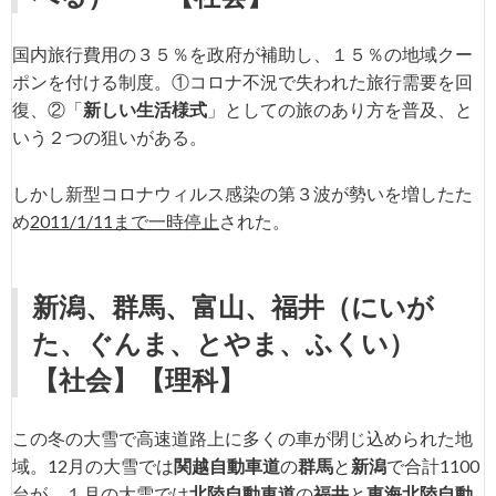
国内旅行費用の３５％を政府が補助し、１５％の地域クー
ポンを付ける制度。①コロナ不況で失われた旅行需要を回
復、②「
新しい生活様式
」としての旅のあり方を普及、と
いう２つの狙いがある。
しかし新型コロナウィルス感染の第３波が勢いを増したた
め
2011/1/11まで一時停止
された。
新潟
、
群馬
、
富山
、
福井
（にいが
た、ぐんま、とやま、ふくい）
【社会】
【理科】
この冬の大雪で高速道路上に多くの車が閉じ込められた地
域。12月の大雪では
関越自動車道
の
群馬
と
新潟
で合計1100
台が、１月の大雪では
北陸自動車道
の
福井
と
東海北陸自動