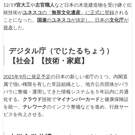
12/19
宮大工
や
左官職人
など日本の木造建造物を受け継ぐ伝
統技術が
ユネスコ
の「
無形文化遺産
」に正式に登録
される
ことになった。
国連
の
ユネスコ
が決定し、日本の
文化庁
が
発表
した。
デジタル庁
（でじたるちょう）
【社会】【技術・家庭】
2021
年9月に発足予定
の日本の新しい省庁の１つ。内閣直
属で強い権限を有した常設組織とし、地方公共団体がバラ
バラに整備・運用してきた情報システムを５年以内に共通
化する。
クラウド
技術で
マイナンバーカード
と健康保険証
を統一、
テレワーク
のインフラ整備などを進め、行政サー
ビスを向上させる。