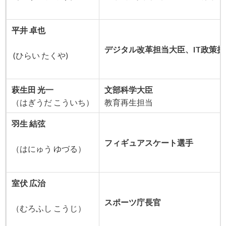
平井 卓也
デジタル改革担当大臣、IT政策
(ひらい たくや)
萩生田 光一
文部科学大臣
（はぎうだ こういち）
教育再生担当
羽生 結弦
フィギュアスケート選手
（はにゅう ゆづる）
室伏 広治
スポーツ庁長官
（むろふし こうじ）