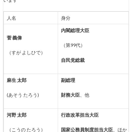
人名
身分
内閣総理大臣
菅 義偉
（第99代）
（すが よしひで）
自民党総裁
麻生 太郎
副総理
(あそう たろう)
財務大臣
、他
河野 太郎
行政改革担当大臣
（こうの たろう）
国家公務員制度担当大臣
、ほか