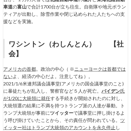
車道
の
富山
で合計1700台が立ち往生。自衛隊や地元ボラン
ティアが出動し、除雪作業や閉じ込められた人たちへの支
援などを実施。
ワシントン
（わしんとん）
【社
会】
アメリカの首都
。政治の中心（ ※
ニューヨークは首都では
ない
よ、経済の中心だよ。注意してね ）。
2021/1/6米連邦議会議事堂(アメリカの国会議事堂のこと)
に暴徒たちが乱入し、警察官など５人が死亡。
バイデン
氏
が1/20に大統領に就任
する手続きが開始されたのに対し、
大統領選の結果に不満を持つトランプ派の人達が暴動。ト
ランプ大統領が事前に
ツイッター
で議事堂に押し掛けるよ
う呼び掛けていたことから、その責任が問われている。
ツ
イッター社はトランプ大統領のアカウントを永久停止
し