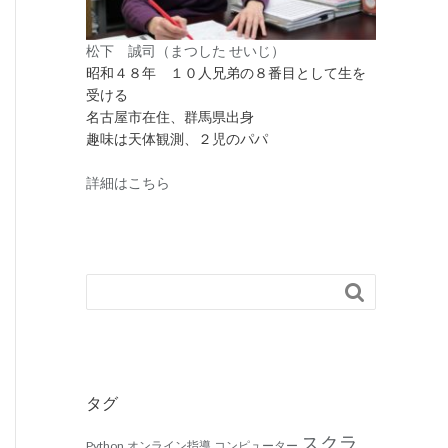
松下 誠司（まつした せいじ）
昭和４８年 １０人兄弟の８番目として生を
受ける
名古屋市在住、群馬県出身
趣味は天体観測、２児のパパ
詳細はこちら

タグ
スクラ
Python
オンライン指導
コンピューター