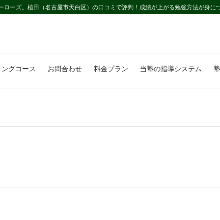
ーローズ。植田（名古屋市天白区）の口コミで評判！成績が上がる勉強方法が身に
ミングコース
お問合わせ
料金プラン
当塾の指導システム