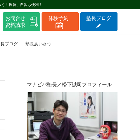
つく！振替、自習も便利！
塾長ブログ
塾長あいさつ
マナビバ塾長／松下誠司プロフィール