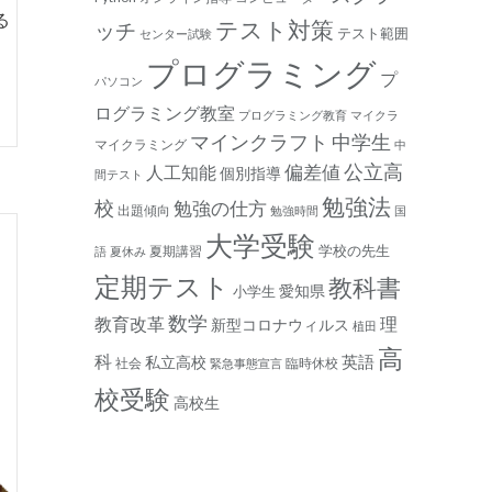
る
テスト対策
ッチ
テスト範囲
センター試験
プログラミング
プ
パソコン
ログラミング教室
プログラミング教育
マイクラ
マインクラフト
中学生
マイクラミング
中
公立高
人工知能
偏差値
個別指導
間テスト
勉強法
校
勉強の仕方
出題傾向
勉強時間
国
大学受験
学校の先生
夏期講習
語
夏休み
定期テスト
教科書
愛知県
小学生
数学
教育改革
理
新型コロナウィルス
植田
高
科
私立高校
英語
社会
臨時休校
緊急事態宣言
校受験
高校生